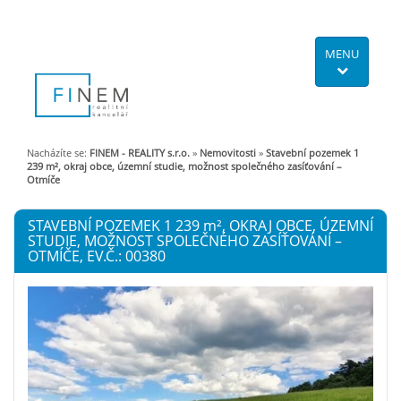
MENU
Nacházíte se:
FINEM - REALITY s.r.o.
»
Nemovitosti
»
Stavební pozemek 1
239 m², okraj obce, územní studie, možnost společného zasíťování –
Otmíče
STAVEBNÍ POZEMEK 1 239
m²
, OKRAJ OBCE, ÚZEMNÍ
STUDIE, MOŽNOST SPOLEČNÉHO ZASÍŤOVÁNÍ –
OTMÍČE, EV.Č.: 00380