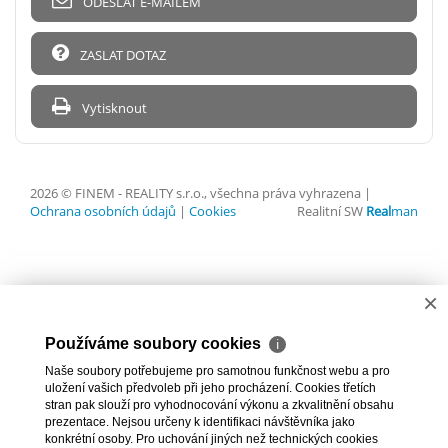
ODESLAT E-MAILEM
ZASLAT DOTAZ
Vytisknout
2026 © FINEM - REALITY s.r.o., všechna práva vyhrazena |
Ochrana osobních údajů
|
Cookies
Realitní SW
Real
man
×
Používáme soubory cookies
ℹ
Naše soubory potřebujeme pro samotnou funkčnost webu a pro
uložení vašich předvoleb při jeho procházení. Cookies třetích
stran pak slouží pro vyhodnocování výkonu a zkvalitnění obsahu
prezentace. Nejsou určeny k identifikaci návštěvníka jako
konkrétní osoby. Pro uchování jiných než technických cookies