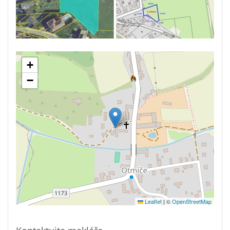
+
−
Leaflet
|
©
OpenStreetMap