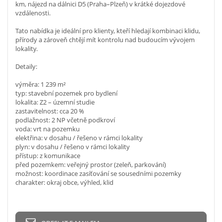
km, nájezd na dálnici D5 (Praha–Plzeň) v krátké dojezdové
vzdálenosti.
Tato nabídka je ideální pro klienty, kteří hledají kombinaci klidu,
přírody a zároveň chtějí mít kontrolu nad budoucím vývojem
lokality.
Detaily:
výměra: 1 239 m²
typ: stavební pozemek pro bydlení
lokalita: Z2 – územní studie
zastavitelnost: cca 20 %
podlažnost: 2 NP včetně podkroví
voda: vrt na pozemku
elektřina: v dosahu / řešeno v rámci lokality
plyn: v dosahu / řešeno v rámci lokality
přístup: z komunikace
před pozemkem: veřejný prostor (zeleň, parkování)
možnost: koordinace zasíťování se sousedními pozemky
charakter: okraj obce, výhled, klid