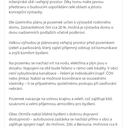
inženýrské sítě i veřejný prostor. Díky tomu máte jasnou
představu o budoucím uspořádání celé oblasti a jistotu
koncepční výstavby.
Dle územního plánu je pozemek určen k výstavbě rodinného
domu. Zastavitelnost činí cca 20 %, možná je výstavba domu o
dvou nadzemních podlažích včetně podkroví.
Velkou výhodou je plánovaný veřejný prostor před pozemkem
(zeleň a parkování), který zajistí příjemný odstup od komunikace
a zvýší komfort bydlení.
Na pozemku se nachází vrt na vodu, elektřina a plyn jsou v
dosahu. Napojení na sítě bude řešeno v rámci celé lokality. V obci
není vybudována kanalizace – řešení je individuální (např. ČOV
nebo jímka). Nabízí se možnost koordinace se sousedními
vlastníky – ti se případnému společnému postupu při zasíťování
nebrání.
Pozemek navazuje na volnou krajinu a zeleň, což zajišťuje klid,
soukromí a velmi příjemnou atmosféru pro bydlení.
Obec Otmíče nabízí klidné bydlení s dobrou dopravní
dostupností – autobusová zastávka se nachází přímo v obci a
zajišťuje spojení např. do Hořovic, Zdic a Berouna, Hořovice cca 6