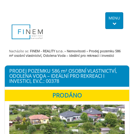
MENU
Nacházíte se:
FINEM - REALITY s.r.o.
»
Nemovitosti
»
Prodej pozemku 586
m² osobní vlastnictví, Odolena Voda – ideální pro rekreaci i investici
PRODEJ POZEMKU 586
m²
OSOBNÍ VLASTNICTVÍ,
ODOLENA VODA – IDEÁLNÍ PRO REKREACI I
INVESTICI, EV.Č.: 00378