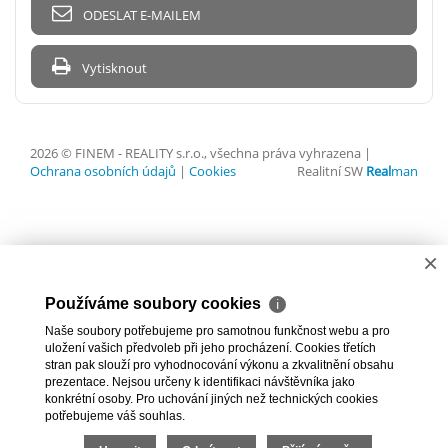
ODESLAT E-MAILEM
Vytisknout
2026 © FINEM - REALITY s.r.o., všechna práva vyhrazena |
Ochrana osobních údajů
|
Cookies
Realitní SW
Real
man
×
Používáme soubory cookies
ℹ
Naše soubory potřebujeme pro samotnou funkčnost webu a pro
uložení vašich předvoleb při jeho procházení. Cookies třetích
stran pak slouží pro vyhodnocování výkonu a zkvalitnění obsahu
prezentace. Nejsou určeny k identifikaci návštěvníka jako
konkrétní osoby. Pro uchování jiných než technických cookies
potřebujeme váš souhlas.