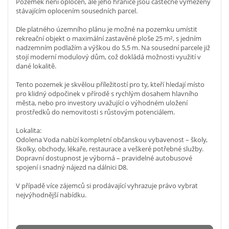
Pozemek není oplocen, ale jeho hranice jsou částečně vymezeny
stávajícím oplocením sousedních parcel.
Dle platného územního plánu je možné na pozemku umístit
rekreační objekt o maximální zastavěné ploše 25 m², s jedním
nadzemním podlažím a výškou do 5,5 m. Na sousední parcele již
stojí moderní modulový dům, což dokládá možnosti využití v
dané lokalitě.
Tento pozemek je skvělou příležitostí pro ty, kteří hledají místo
pro klidný odpočinek v přírodě s rychlým dosahem hlavního
města, nebo pro investory uvažující o výhodném uložení
prostředků do nemovitosti s růstovým potenciálem.
Lokalita:
Odolena Voda nabízí kompletní občanskou vybavenost – školy,
školky, obchody, lékaře, restaurace a veškeré potřebné služby.
Dopravní dostupnost je výborná – pravidelné autobusové
spojení i snadný nájezd na dálnici D8.
V případě více zájemců si prodávající vyhrazuje právo vybrat
nejvýhodnější nabídku.