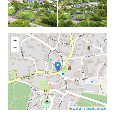
+
−
Leaflet
|
©
OpenStreetMap