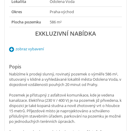
Lokalita
Odolena Voda
Okres
Praha-východ
Plocha pozemku
586 m²
EXKLUZIVNÍ NABÍDKA
zobraz vybavení
Popis
Nabízíme k prodeji slunný, rovinatý pozemek o výměře 586 m²,
situovaný v klidné a vyhledávané lokalitě města Odolena Voda, v
dojezdové vzdálenosti pouhých 20 minut od Prahy.
Pozemek je přístupný z asfaltové komunikace, kde je vedena
kanalizace. Elektřina (230 V / 400 V) je na pozemek již přivedena, k
dispozici je také kopaná studna a nově zhotovený vrt o hloubce
15 metrů. Příjezdové místo je naprojektováno a schváleno
příslušným stavebním úřadem, parkování na pozemku je možné
po jednoduchých terénních úpravách.