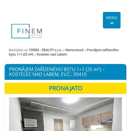
MENU
Nacházíte se:
FINEM - REALITY s.r.o.
»
Nemovitosti
»
Pronájem zařízeného
bytu 1+1 (25 m²) – Kostelec nad Labem
PRONÁJEM ZAŘÍZENÉHO BYTU 1+1 (25
m²
) –
KOSTELEC NAD LABEM, EV.Č.: 00410