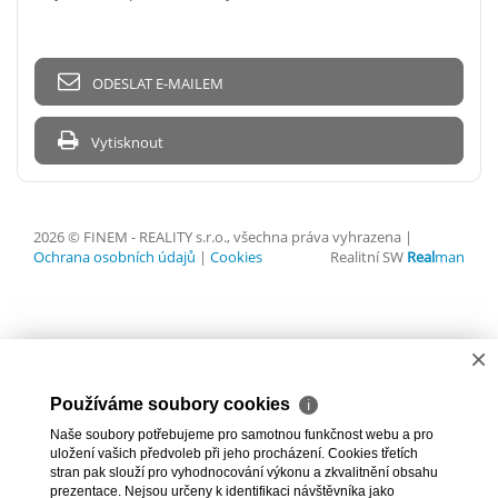
ODESLAT E-MAILEM
Vytisknout
2026 © FINEM - REALITY s.r.o., všechna práva vyhrazena |
Ochrana osobních údajů
|
Cookies
Realitní SW
Real
man
×
Používáme soubory cookies
ℹ
Naše soubory potřebujeme pro samotnou funkčnost webu a pro
uložení vašich předvoleb při jeho procházení. Cookies třetích
stran pak slouží pro vyhodnocování výkonu a zkvalitnění obsahu
prezentace. Nejsou určeny k identifikaci návštěvníka jako