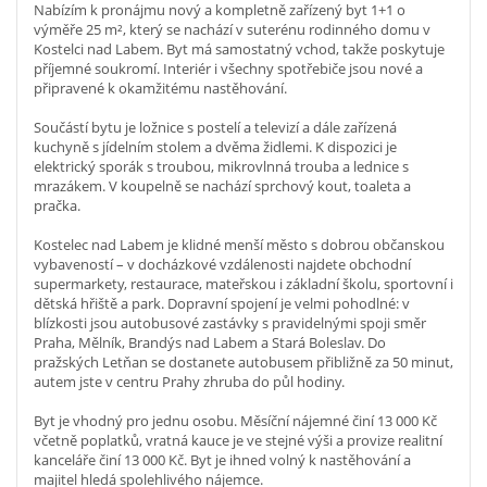
Nabízím k pronájmu nový a kompletně zařízený byt 1+1 o
výměře 25 m², který se nachází v suterénu rodinného domu v
Kostelci nad Labem. Byt má samostatný vchod, takže poskytuje
příjemné soukromí. Interiér i všechny spotřebiče jsou nové a
připravené k okamžitému nastěhování.
Součástí bytu je ložnice s postelí a televizí a dále zařízená
kuchyně s jídelním stolem a dvěma židlemi. K dispozici je
elektrický sporák s troubou, mikrovlnná trouba a lednice s
mrazákem. V koupelně se nachází sprchový kout, toaleta a
pračka.
Kostelec nad Labem je klidné menší město s dobrou občanskou
vybaveností – v docházkové vzdálenosti najdete obchodní
supermarkety, restaurace, mateřskou i základní školu, sportovní i
dětská hřiště a park. Dopravní spojení je velmi pohodlné: v
blízkosti jsou autobusové zastávky s pravidelnými spoji směr
Praha, Mělník, Brandýs nad Labem a Stará Boleslav. Do
pražských Letňan se dostanete autobusem přibližně za 50 minut,
autem jste v centru Prahy zhruba do půl hodiny.
Byt je vhodný pro jednu osobu. Měsíční nájemné činí 13 000 Kč
včetně poplatků, vratná kauce je ve stejné výši a provize realitní
kanceláře činí 13 000 Kč. Byt je ihned volný k nastěhování a
majitel hledá spolehlivého nájemce.