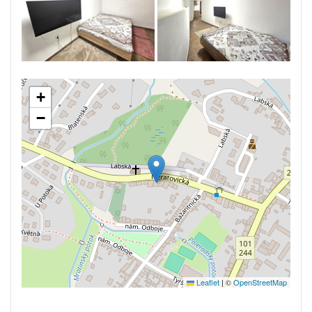
+
−
Leaflet
|
©
OpenStreetMap