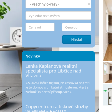
Hledat
Novinky
Lenka Kaplanová realitní
specialista pro Libčice nad
Vltavou
7.5.2026
Libčice nejsou jen zastávka na trati.
Je to domov s unikátní atmosférou, který si
zaslouží expertní přístup.
více »
Copycentrum a tiskové služby
ve FINEM – REALITY