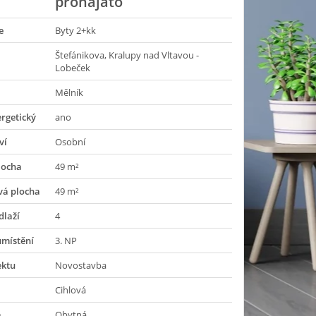
pronajato
e
Byty 2+kk
Štefánikova, Kralupy nad Vltavou -
Lobeček
Mělník
rgetický
ano
ví
Osobní
locha
49 m²
vá plocha
49 m²
dlaží
4
umístění
3. NP
ektu
Novostavba
Cihlová
a
Obytná