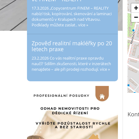
+
17.3.2026
„Copycentrum FINEM – REALITY
nabízí tisk, kopírování, skenování a laminaci
−
dokumentů v Kralupech nad Vltavou.
Podklady můžete zaslat..
více »
Zpověď realitní makléřky po 20
letech praxe
23.2.2026
Co vás realitní praxe opravdu
naučí? Sdílím zkušenosti, které v inzerátech
nenajdete – ale při prodeji rozhodují.
více »
Kont