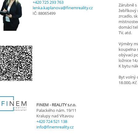
+420 725 293 763
Zárubně s
lenka.kaplanova@finemreality.cz
žebříkový 
IČ: 88065499
zrcadlo, s
místnostec
domácí tel
TV, atd.
Výměry mís
koupelna s
obývací p
ložnice 14
K bytu nál
Byt volný 
18.000,-Kč
FINEM - REALITY s.r.o.
Palackého nám. 19/11
Kralupy nad Vltavou
+420 724 521 138
info@finemreality.cz