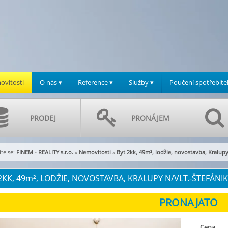
vitosti
O nás ▾
Reference ▾
Služby ▾
Poučení spotřebite
PRODEJ
PRONÁJEM
te se:
FINEM - REALITY s.r.o.
»
Nemovitosti
»
Byt 2kk, 49m², lodžie, novostavba, Kralupy
2KK, 49
m²
, LODŽIE, NOVOSTAVBA, KRALUPY N/VLT.-ŠTEFÁNIKO
Cena