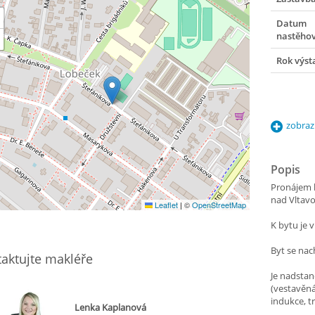
Datum
nastěho
Rok výst
zobraz
Popis
Pronájem b
nad Vltavo
Leaflet
|
©
OpenStreetMap
K bytu je 
Byt se nac
aktujte makléře
Je nadstan
(vestavěná
indukce, t
Lenka Kaplanová