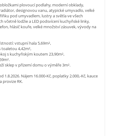
 obložkami plovoucí podlahy, moderní obklady,
radiátor, designovou vanu, atypické umyvadlo, velké
kříňku pod umyvadlem, lustry a světla ve všech
h včetně lodžie a LED podsvícení kuchyňské linky,
efon, hlásič kouře, velké množství zásuvek, vývody na
tností: vstupní hala 5,69m²,
 toaletou 4,42m²,
okoj s kuchyňským koutem 23,90m²,
,69m².
eží sklep v přízemí domu o výměře 3m².
od 1.8.2026. Nájem 16.000-Kč, poplatky 2.000,-Kč, kauce
 a provize RK.