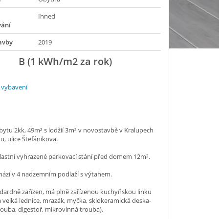
Ihned
vání
avby
2019
B (1 kWh/m2 za rok)
 vybavení
ytu 2kk, 49m² s lodžií 3m² v novostavbě v Kralupech
u, ulice Štefánikova.
vlastní vyhrazené parkovací stání před domem 12m².
hází v 4 nadzemním podlaží s výtahem.
dardně zařízen, má plně zařízenou kuchyňskou linku
 velká lednice, mrazák, myčka, sklokeramická deska-
rouba, digestoř, mikrovlnná trouba).