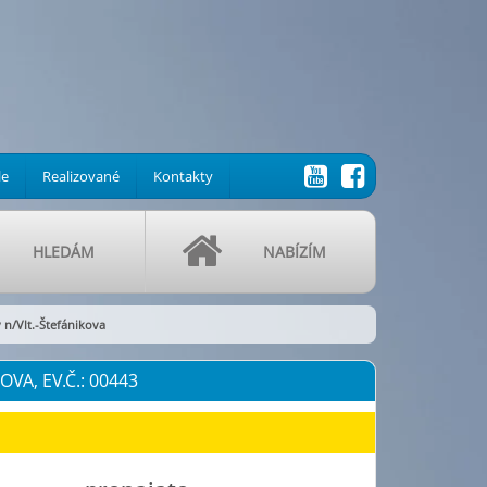
le
Realizované
Kontakty
HLEDÁM
NABÍZÍM
 n/Vlt.-Štefánikova
VA, EV.Č.: 00443