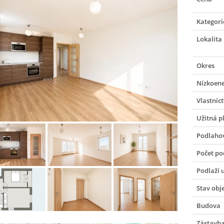
Kategori
Lokalita
Okres
Nízkoene
Vlastnict
Užitná p
Podlaho
Počet po
Podlaží 
Stav obj
Budova
Zástavb