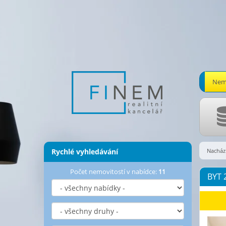
Nemo
Rychlé vyhledávání
Nachází
Počet nemovitostí v nabídce:
11
BYT 