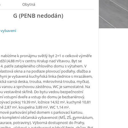
a
Obytná
G (PENB nedodán)
 vybavení
 nabízíme k pronájmu světlý byt 2+1 o celkové výměře
odžií (4,88 m²) v centru Kralup nad Vltavou. Byt se
 4. patře zatepleného cihlového domu s výtahem. V
plastová okna a na podlaze plovoucí podlahy, dlažba a
hyni je vybavená kuchyňská linka (lednice s mrazákem,
cká varná deska, trouba, mikrovlnná trouba, myčka).
s vanou a sprchovou zástěnou, WC je samostatné. Na
ou vestavěné skříně. Do bytu vedou bezpečnostní
ní vstupní dveře a vstup do domu je bezbariérový.
ývací pokoj 19,39 m², ložnice 14,92 m², kuchyně 10,81
ně 2,87 m², koupelna 3,89 m², WC 1,14 m².
mové parkování před domem s parkovací kartou.
je kompletní občanská vybavenost (MŠ, ZŠ, gymnázium,
taurace, potraviny). Výborná dostupnost do Prahy,
laného - vlakové a autobusové nádraží 5min. chůze. Byt