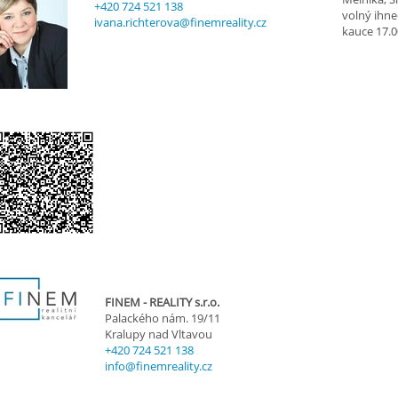
+420 724 521 138
volný ihne
ivana.richterova@finemreality.cz
kauce 17.0
FINEM - REALITY s.r.o.
Palackého nám. 19/11
Kralupy nad Vltavou
+420 724 521 138
info@finemreality.cz