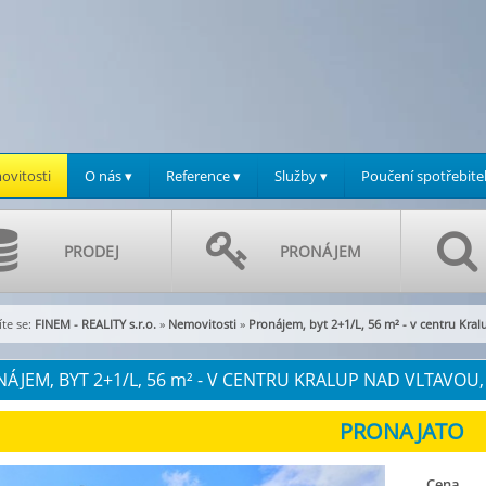
vitosti
O nás ▾
Reference ▾
Služby ▾
Poučení spotřebite
PRODEJ
PRONÁJEM
te se:
FINEM - REALITY s.r.o.
»
Nemovitosti
»
Pronájem, byt 2+1/L, 56 m² - v centru Kra
ÁJEM, BYT 2+1/L, 56
m²
- V CENTRU KRALUP NAD VLTAVOU, E
Cena