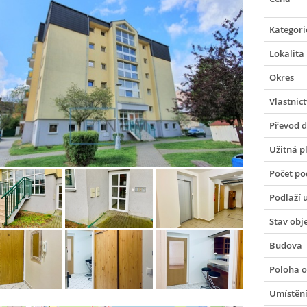
Kategori
Lokalita
Okres
Vlastnict
Převod 
Užitná p
Počet po
Podlaží 
Stav obj
Budova
Poloha o
Umístění