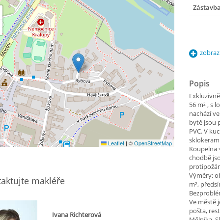
Zástavb
zobraz
Popis
Exkluzivně
56 m² , s l
nachází ve
bytě jsou 
PVC. V kuc
sklokerami
Leaflet
|
©
OpenStreetMap
Koupelna 
chodbě js
protipožár
Výměry: ob
aktujte makléře
m², předsí
Bezproblé
Ve městě 
pošta, res
Ivana Richterová
Mělníka, S