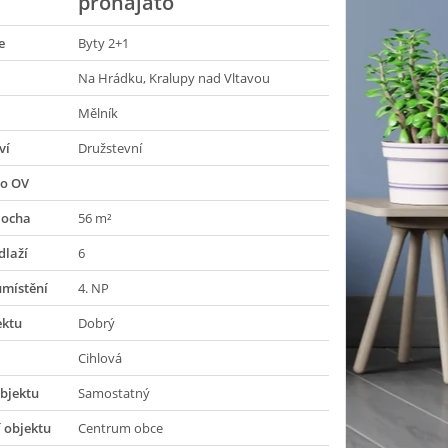
pronajato
e
Byty 2+1
Na Hrádku, Kralupy nad Vltavou
Mělník
ví
Družstevní
do OV
locha
56 m²
dlaží
6
umístění
4. NP
ektu
Dobrý
Cihlová
bjektu
Samostatný
 objektu
Centrum obce