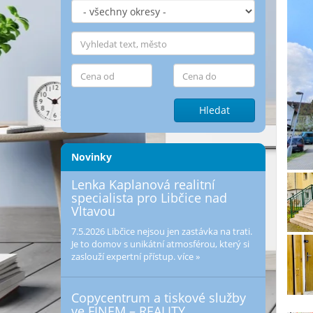
Hledat
Novinky
Lenka Kaplanová realitní
specialista pro Libčice nad
Vltavou
7.5.2026
Libčice nejsou jen zastávka na trati.
Je to domov s unikátní atmosférou, který si
zaslouží expertní přístup.
více »
Copycentrum a tiskové služby
ve FINEM – REALITY