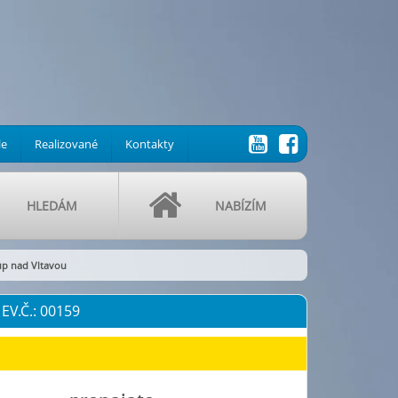
le
Realizované
Kontakty
HLEDÁM
NABÍZÍM
lup nad Vltavou
V.Č.: 00159