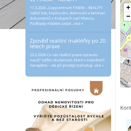
+
17.3.2026
„Copycentrum FINEM – REALITY
nabízí tisk, kopírování, skenování a laminaci
−
dokumentů v Kralupech nad Vltavou.
Podklady můžete zaslat..
více »
Zpověď realitní makléřky po 20
letech praxe
23.2.2026
Co vás realitní praxe opravdu
naučí? Sdílím zkušenosti, které v inzerátech
nenajdete – ale při prodeji rozhodují.
více »
Kont