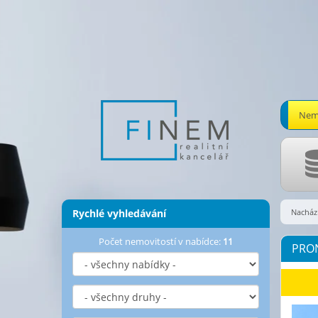
Nemo
Rychlé vyhledávání
Nachází
Počet nemovitostí v nabídce:
11
PRON