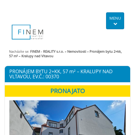
MENU
Nacházíte se:
FINEM - REALITY s.r.o.
»
Nemovitosti
»
Pronájem bytu 2+kk,
57 m² – Kralupy nad Vltavou
PRONÁJEM BYTU 2+KK, 57
m²
– KRALUPY NAD
VLTAVOU, EV.Č.: 00370