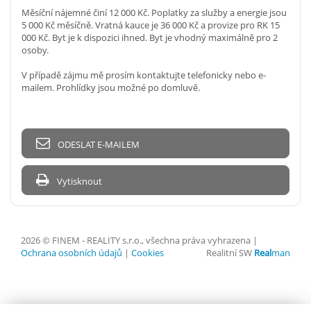
Měsíční nájemné činí 12 000 Kč. Poplatky za služby a energie jsou
5 000 Kč měsíčně. Vratná kauce je 36 000 Kč a provize pro RK 15
000 Kč. Byt je k dispozici ihned. Byt je vhodný maximálně pro 2
osoby.
V případě zájmu mě prosím kontaktujte telefonicky nebo e-
mailem. Prohlídky jsou možné po domluvě.
ODESLAT E-MAILEM
Vytisknout
2026 © FINEM - REALITY s.r.o., všechna práva vyhrazena |
Ochrana osobních údajů
|
Cookies
Realitní SW
Real
man