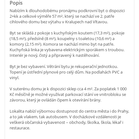
Popis
Nabízím k dlouhodobému pronájmu podkrovní byt o dispozici
2+kk a celkové výměře 57 m², který se nachází ve 2. patře
cihlového domu bez výtahu v Kralupech nad Vltavou.
Byt se skládá z pokoje s kuchyňským koutem (17,3 m²), pokoje
(18,5 m²), předsíně (8 m²), koupelny s toaletou (10,6 m²) a
komory (2,15 m²). Komora se nachází mimo byt na patře.
Kuchyňská linka je vybavena elektrickým sporákem s troubou.
Interiér je nový, čistý a připravený k nastěhování.
Byt je bez vybavení. Větrání bytu je rekuperační jednotkou.
Topení je ústřední plynové pro celý dům. Na podlahách PVC a
vinyl.
V suterénu domu je k dispozici sklep cca 4 m². Za poplatek 1 000
Kč měsíčně je možné využívat parkovací stání ve vnitrobloku se
závorou, který je ovládán čipem k otevírání brány.
Lokalita nabízí výbornou dostupnost do centra města i do Prahy,
a to jak vlakem, tak autobusem. V docházkové vzdálenosti je
veškerá občanská vybavenost – obchody, školka, škola, lékař i
restaurace.