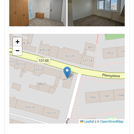
+
−
Leaflet
|
©
OpenStreetMap