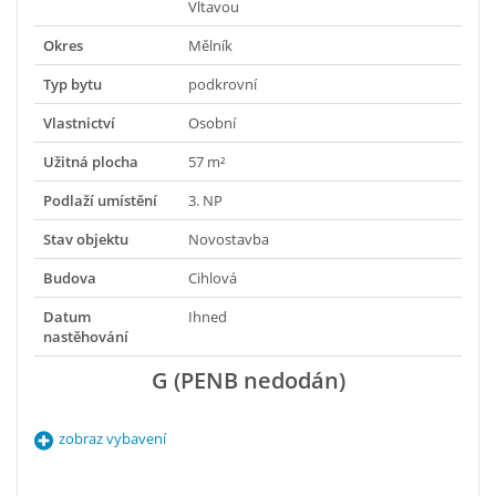
Vltavou
Okres
Mělník
Typ bytu
podkrovní
Vlastnictví
Osobní
Užitná plocha
57 m²
Podlaží umístění
3. NP
Stav objektu
Novostavba
Budova
Cihlová
Datum
Ihned
nastěhování
G (PENB nedodán)
zobraz vybavení