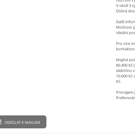
Obchod s p
V okolí 3 
Dobrá dos
Další info
Možnost p
Ideální pro
Pro více i
kontaktov
Majitel po
80.400 Kč 
elektřinu 
10.000 Kč 
Kč.
Pronájem j
Preferován
ODESLAT E-MAILEM