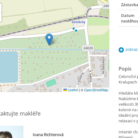
Zástavb
Datum
nastěho
zobraz
Popis
Celoroční 
Kralupech
Leaflet
|
©
OpenStreetMap
Hledáte kl
Nabízíme 
velikosti 
kolonii na
aktujte makléře
ideální pr
relaxaci v
Interiér ch
Ivana Richterová
Přízemí: