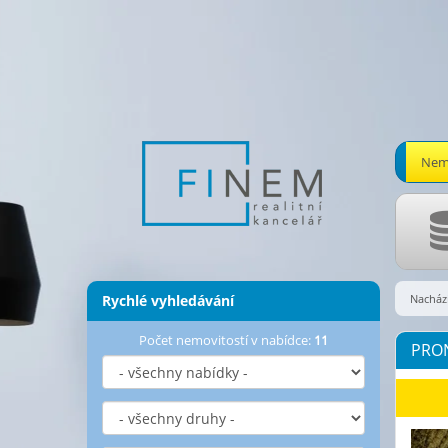
Nemo
Rychlé vyhledávání
Nachází
Počet nemovitostí v nabídce:
11
PRO