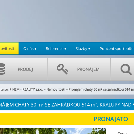
vitosti
O nás ▾
Reference ▾
Služby ▾
Poučení spotřebite
PRODEJ
PRONÁJEM
te se:
FINEM - REALITY s.r.o.
»
Nemovitosti
»
Pronájem chaty 30 m² se zahrádkou 514 m
NÁJEM CHATY 30
m²
SE ZAHRÁDKOU 514
m²
, KRALUPY NAD V
Cena