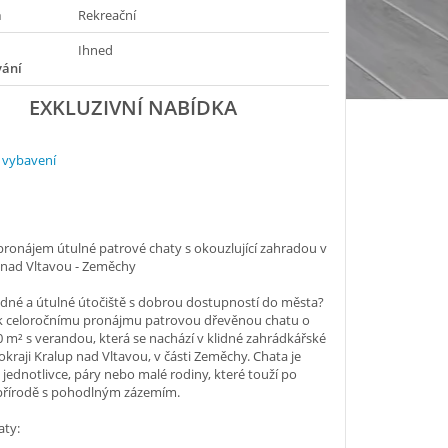
a
Rekreační
Ihned
vání
EXKLUZIVNÍ NABÍDKA
 vybavení
pronájem útulné patrové chaty s okouzlující zahradou v
 nad Vltavou - Zeměchy
idné a útulné útočiště s dobrou dostupností do města?
k celoročnímu pronájmu patrovou dřevěnou chatu o
30 m² s verandou, která se nachází v klidné zahrádkářské
 okraji Kralup nad Vltavou, v části Zeměchy. Chata je
o jednotlivce, páry nebo malé rodiny, které touží po
 přírodě s pohodlným zázemím.
aty: