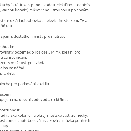
uchyňská linka s pitnou vodou, elektřinou, lednicí s
 varnou konvicí, mikrovlnnou troubou a plynovým
.
st s rozkládací pohovkou, televizním stolkem, TV a
kříňkou.
 spaní s dostatkem místa pro matrace.
 zahrada:
ovinatý pozemek o rozloze 514 m², ideální pro
a zahradničení.
zení s možností grilování.
olna na nářadí.
pro děti.
locha pro parkování vozidla.
zázemí:
apojena na obecní vodovod a elektřinu.
 dostupnost:
rádkářská kolonie na okraji městské části Zeměchy.
ostupnost: autobusová a vlaková zastávka pouhých
haty.