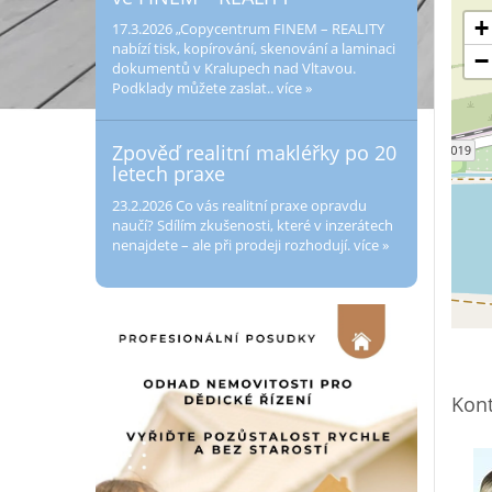
+
17.3.2026
„Copycentrum FINEM – REALITY
nabízí tisk, kopírování, skenování a laminaci
−
dokumentů v Kralupech nad Vltavou.
Podklady můžete zaslat..
více »
Zpověď realitní makléřky po 20
letech praxe
23.2.2026
Co vás realitní praxe opravdu
naučí? Sdílím zkušenosti, které v inzerátech
nenajdete – ale při prodeji rozhodují.
více »
Kont