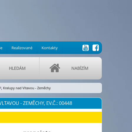
le
Realizované
Kontakty
HLEDÁM
NABÍZÍM
², Kralupy nad Vltavou - Zeměchy
LTAVOU - ZEMĚCHY, EV.Č.: 00448