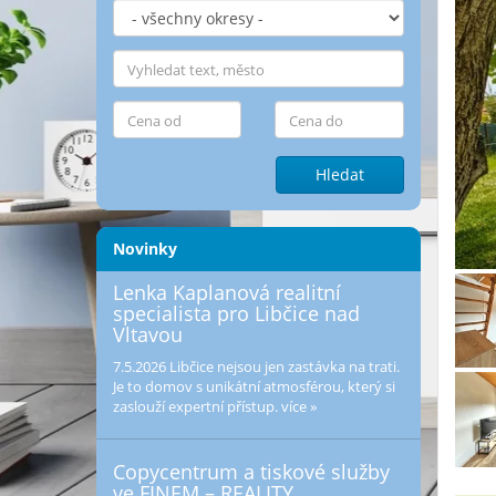
Hledat
Novinky
Lenka Kaplanová realitní
specialista pro Libčice nad
Vltavou
7.5.2026
Libčice nejsou jen zastávka na trati.
Je to domov s unikátní atmosférou, který si
zaslouží expertní přístup.
více »
Copycentrum a tiskové služby
ve FINEM – REALITY