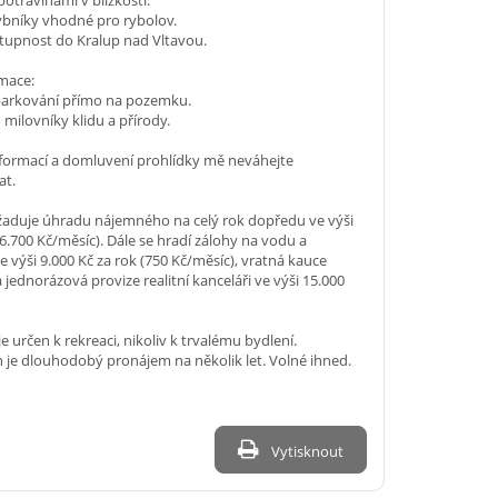
otravinami v blízkosti.
rybníky vhodné pro rybolov.
tupnost do Kralup nad Vltavou.
rmace:
arkování přímo na pozemku.
 milovníky klidu a přírody.
nformací a domluvení prohlídky mě neváhejte
at.
žaduje úhradu nájemného na celý rok dopředu ve výši
(6.700 Kč/měsíc). Dále se hradí zálohy na vodu a
ve výši 9.000 Kč za rok (750 Kč/měsíc), vratná kauce
a jednorázová provize realitní kanceláři ve výši 15.000
e určen k rekreaci, nikoliv k trvalému bydlení.
 je dlouhodobý pronájem na několik let. Volné ihned.
Vytisknout