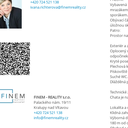
+420 724 521 138
Vybavená k
ivana.richterova@finemreality.cz
mrazákem,
sporákem
Obývací čá
úložnou s
Patro:
Prostor na
Exteriér a
Oplocený r
odpočinek 
Kryté pose
Plechová k
Pískoviště 
Suché WC.
Dlážděná p
Technické 
FINEM - REALITY s.r.o.
Chata je n
Palackého nám. 19/11
Kralupy nad Vltavou
Lokalita a
+420 724 521 138
Klidná zah
info@finemreality.cz
Výborná d
180 m od c