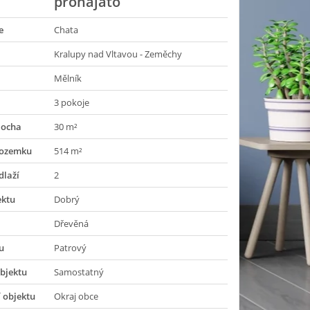
pronajato
e
Chata
Kralupy nad Vltavou - Zeměchy
Mělník
3 pokoje
locha
30 m²
pozemku
514 m²
dlaží
2
ektu
Dobrý
Dřevěná
u
Patrový
bjektu
Samostatný
 objektu
Okraj obce