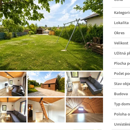
Kategori
Lokalita
Okres
Velikost
Užitná p
Plocha 
Počet po
Stav obj
Budova
Typ dom
Poloha o
Umístění