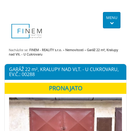
MENU
Nacházíte se:
FINEM - REALITY s.r.o.
»
Nemovitosti
»
Garáž 22 m², Kralupy
nad Vlt. - U Cukrovaru
GARÁŽ 22
m²
, KRALUPY NAD VLT. - U CUKROVARU,
EV.Č.: 00288