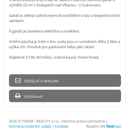
výměře 22 m² v Kralupech nad Vltavou - U Cukrovaru.
Garáž je zděná s plechovými dvoukřídlími vraty a bezpečnostním
zámkem.
V garáži je zavedena elektřina a osvětlení.
Vnitřní plocha je 3,6m x 6m, vrata jsou o rozměrech šířka 2,36m a
výška 2m. Vhodné pro parkování nebo jako sklad.
Nájemné 3.100,-Kč/měsíc, vratná kauce. Volné ihned.
ODESLAT E-MAILEM
Vytisknout
2026 © FINEM - REALITY s.r.o., všechna práva vyhrazena |
Ochrana osobních údajů
|
Cookies
Realitní SW
Real
man