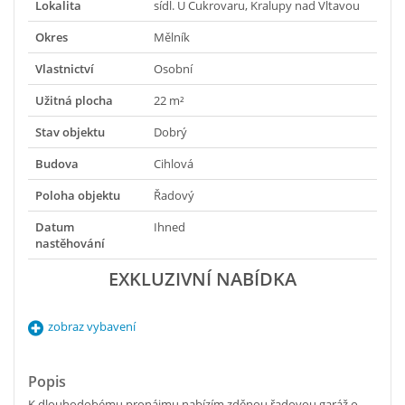
Lokalita
sídl. U Cukrovaru, Kralupy nad Vltavou
Okres
Mělník
Vlastnictví
Osobní
Užitná plocha
22 m²
Stav objektu
Dobrý
Budova
Cihlová
Poloha objektu
Řadový
Datum
Ihned
nastěhování
EXKLUZIVNÍ NABÍDKA
zobraz vybavení
Popis
K dlouhodobému pronájmu nabízím zděnou řadovou garáž o