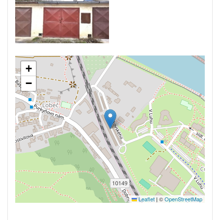
+
−
Leaflet
|
©
OpenStreetMap