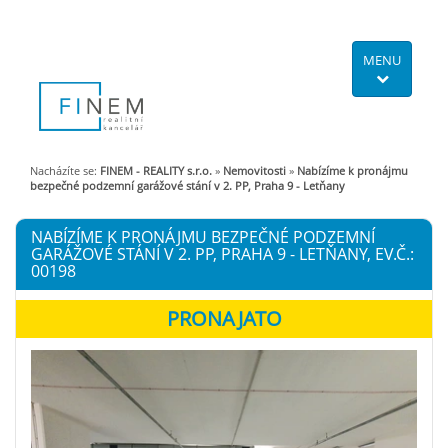
MENU
Nacházíte se:
FINEM - REALITY s.r.o.
»
Nemovitosti
»
Nabízíme k pronájmu
bezpečné podzemní garážové stání v 2. PP, Praha 9 - Letňany
NABÍZÍME K PRONÁJMU BEZPEČNÉ PODZEMNÍ
GARÁŽOVÉ STÁNÍ V 2. PP, PRAHA 9 - LETŇANY, EV.Č.:
00198