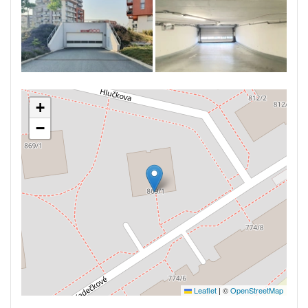
+
−
Leaflet
|
©
OpenStreetMap