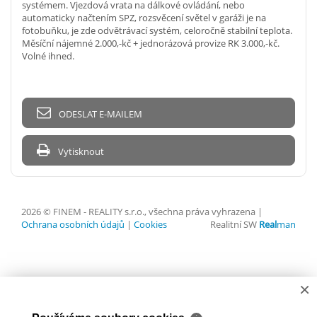
systémem. Vjezdová vrata na dálkové ovládání, nebo
automaticky načtením SPZ, rozsvěcení světel v garáži je na
fotobuňku, je zde odvětrávací systém, celoročně stabilní teplota.
Měsíční nájemné 2.000,-kč + jednorázová provize RK 3.000,-kč.
Volné ihned.
ODESLAT E-MAILEM
Vytisknout
2026 © FINEM - REALITY s.r.o., všechna práva vyhrazena |
Ochrana osobních údajů
|
Cookies
Realitní SW
Real
man
×