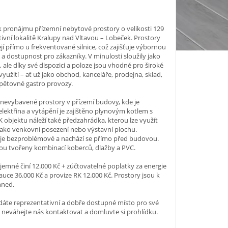
 pronájmu přízemní nebytové prostory o velikosti 129
tivní lokalitě Kralupy nad Vltavou – Lobeček. Prostory
jí přímo u frekventované silnice, což zajišťuje výbornou
t a dostupnost pro zákazníky. V minulosti sloužily jako
, ale díky své dispozici a poloze jsou vhodné pro široké
yužití – ať už jako obchod, kanceláře, prodejna, sklad,
opětovné gastro provozy.
 nevybavené prostory v přízemí budovy, kde je
lektřina a vytápění je zajištěno plynovým kotlem s
 K objektu náleží také předzahrádka, kterou lze využít
jako venkovní posezení nebo výstavní plochu.
 je bezproblémové a nachází se přímo před budovou.
ou tvořeny kombinací koberců, dlažby a PVC.
jemné činí 12.000 Kč + zúčtovatelné poplatky za energie
Kauce 36.000 Kč a provize RK 12.000 Kč. Prostory jsou k
hned.
áte reprezentativní a dobře dostupné místo pro své
 neváhejte nás kontaktovat a domluvte si prohlídku.