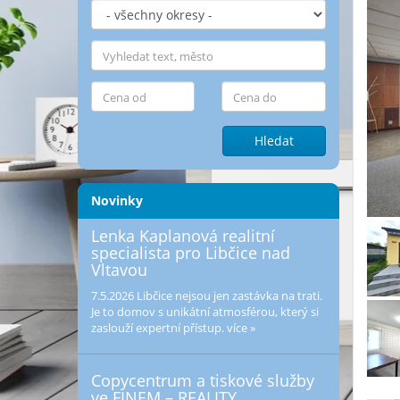
Hledat
Novinky
Lenka Kaplanová realitní
specialista pro Libčice nad
Vltavou
7.5.2026
Libčice nejsou jen zastávka na trati.
Je to domov s unikátní atmosférou, který si
zaslouží expertní přístup.
více »
Copycentrum a tiskové služby
ve FINEM – REALITY