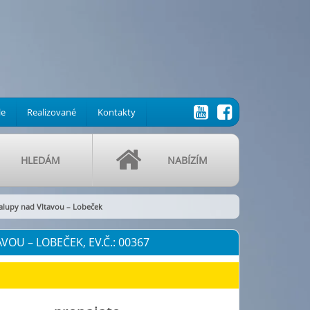
le
Realizované
Kontakty
HLEDÁM
NABÍZÍM
alupy nad Vltavou – Lobeček
OU – LOBEČEK, EV.Č.: 00367