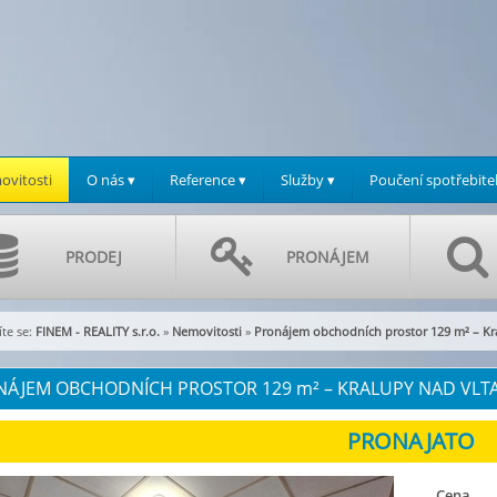
vitosti
O nás ▾
Reference ▾
Služby ▾
Poučení spotřebite
PRODEJ
PRONÁJEM
te se:
FINEM - REALITY s.r.o.
»
Nemovitosti
»
Pronájem obchodních prostor 129 m² – Kr
NÁJEM OBCHODNÍCH PROSTOR 129
m²
– KRALUPY NAD VLTAV
Cena