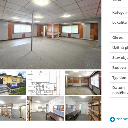
Kategori
Lokalita
Okres
Užitná p
Stav obj
Budova
Typ dom
Datum
nastěho
zobraz