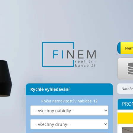
Nemo
Rychlé vyhledávání
Nachází
Počet nemovitostí v nabídce:
12
PRO