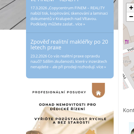
+
17.3.2026
„Copycentrum FINEM – REALITY
nabízí tisk, kopírování, skenování a laminaci
−
dokumentů v Kralupech nad Vltavou.
Podklady můžete zaslat..
více »
Zpověď realitní makléřky po 20
letech praxe
23.2.2026
Co vás realitní praxe opravdu
naučí? Sdílím zkušenosti, které v inzerátech
nenajdete – ale při prodeji rozhodují.
více »
Kont