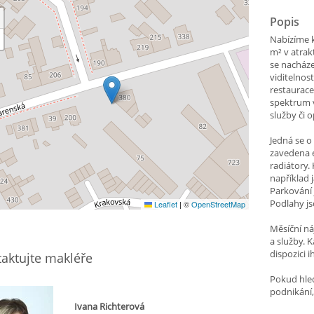
Popis
Nabízíme k
m² v atrak
se nacháze
viditelnos
restaurace
spektrum v
služby či 
Jedná se o
zavedena e
radiátory.
například 
Parkování
Podlahy js
Leaflet
|
©
OpenStreetMap
Měsíční ná
a služby. 
dispozici i
aktujte makléře
Pokud hled
podnikání,
Ivana Richterová