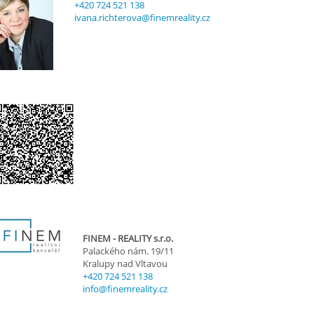
+420 724 521 138
ivana.richterova@finemreality.cz
FINEM - REALITY s.r.o.
Palackého nám. 19/11
Kralupy nad Vltavou
+420 724 521 138
info@finemreality.cz