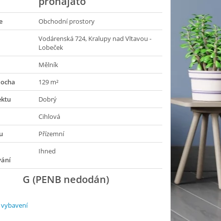
pronajato
e
Obchodní prostory
Vodárenská 724, Kralupy nad Vltavou -
Lobeček
Mělník
locha
129 m²
ektu
Dobrý
Cihlová
u
Přízemní
Ihned
vání
G (PENB nedodán)
 vybavení